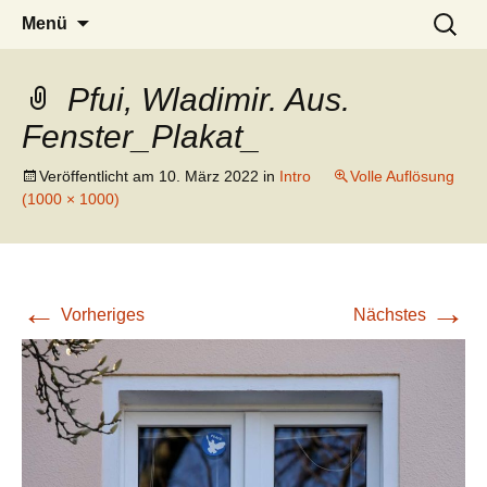
mennekes-jungenarbeit.de
Zum
Suchen
Menü
Inhalt
nach:
springen
Pfui, Wladimir. Aus.
Fenster_Plakat_
Veröffentlicht am
10. März 2022
in
Intro
Volle Auflösung
(1000 × 1000)
←
→
Vorheriges
Nächstes