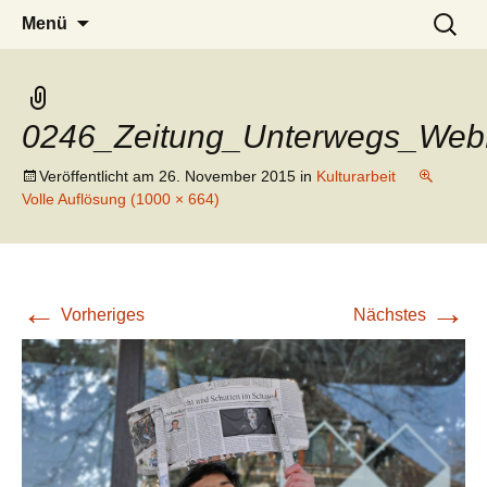
mennekes-jungenarbeit.de
Zum
Suchen
Menü
Inhalt
nach:
springen
0246_Zeitung_Unterwegs_We
Veröffentlicht am
26. November 2015
in
Kulturarbeit
Volle Auflösung (1000 × 664)
←
→
Vorheriges
Nächstes