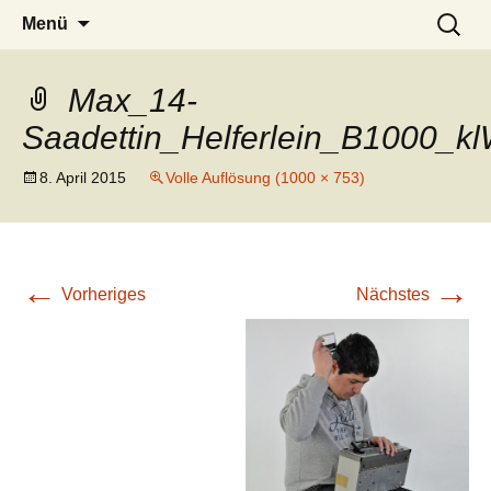
mennekes-jungenarbeit.de
Zum
Suchen
Menü
Inhalt
nach:
springen
Max_14-
Saadettin_Helferlein_B1000_k
8. April 2015
Volle Auflösung (1000 × 753)
←
→
Vorheriges
Nächstes