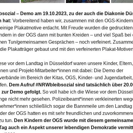
sozial – Demo am 19.10.2023, zu der auch die Diakonie Dü
n hat:
Vorbereitend haben wir, zusammen mit den OGS-Kindern
 einige Plakatmotive erdacht. Mit Freude wurden die gedruckten
ndern in der OGS dann mit bunten Kreiden – und viel Spaß bei
en Tun/gemeinsamen Gesprächen – noch
verfeinert. Zusamm
die Plakatträger gebaut und mit den verfeinerten Plakat-Motiven
ese vor dem Landtag in Düsseldorf waren unsere Kinder, Eltern,
nnen und Projekt-Mitarbeiter*innen mit dabei: Die Demo der
verbände im Bereich der Kitas, OGS, Kinder- und Jugendarbeit
fen.
Dem Aufruf #NRWbleibsozial sind tatsächlich über 20.
zur Demo gefolgt.
So voll habe ich die Wiese vor dem Düssel
nge nicht mehr gesehen. Polizeibeamt*innen verkleinerten weg
lnehmer*innen schließlich sogar die Bannmeile um den Landtag
nder der OGS hatten es mit sehr freundlichen und zuvorkomme
zu tun.
Den Kindern der OGS wurde mit diesem gemeinsam
Tag auch ein Aspekt unserer lebendigen Demokratie vermitte