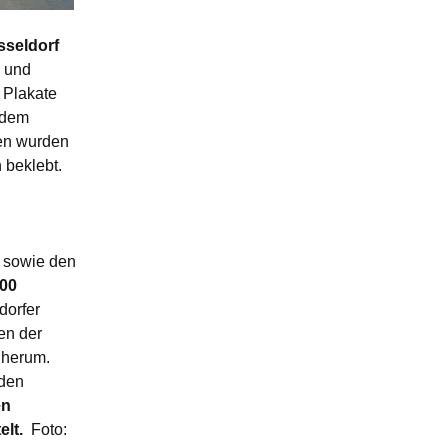
sseldorf
 und
 Plakate
 dem
en wurden
 beklebt.
, sowie den
000
dorfer
en der
 herum.
nden
en
lt.
Foto: