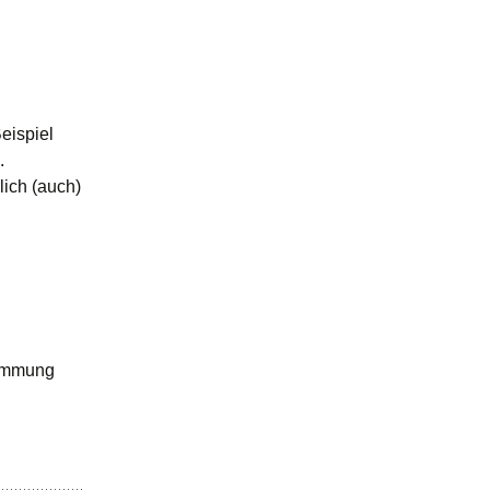
eispiel
.
lich (auch)
timmung