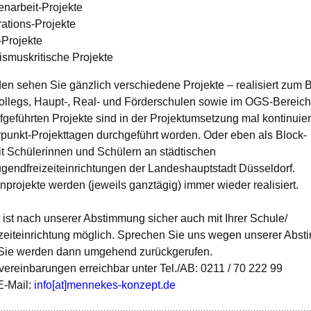
narbeit-Projekte
rations-Projekte
Projekte
smuskritische Projekte
en sehen Sie gänzlich verschiedene Projekte – realisiert zum B
ollegs, Haupt-, Real- und Förderschulen sowie im OGS-Bereich
fgeführten Projekte sind in der Projektumsetzung mal kontinuier
punkt-Projekttagen durchgeführt worden. Oder eben als Block-
it Schülerinnen und Schülern an städtischen
gendfreizeiteinrichtungen der Landeshauptstadt Düsseldorf.
nprojekte werden (jeweils ganztägig) immer wieder realisiert.
t ist nach unserer Abstimmung sicher auch mit Ihrer Schule/
zeiteinrichtung möglich. Sprechen Sie uns wegen unserer Abs
 Sie werden dann umgehend zurückgerufen.
vereinbarungen erreichbar unter Tel./AB: 0211 / 70 222 99
E-Mail:
info[at]mennekes-konzept.de