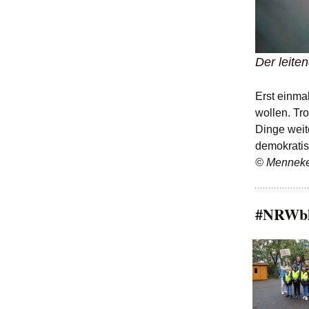
Der leite
Erst einma
wollen. Tr
Dinge weit
demokratis
© Mennek
#NRWble