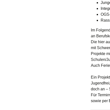
Junge
Integ
OGS-
Rassi
Im Folgend
an Berufsk
Die hier au
mit Schwer
Projekte m
Schulen/Ju
Auch Ferie
Ein Projek
Jugendfrei
doch an –
Für Termin
sowie per 