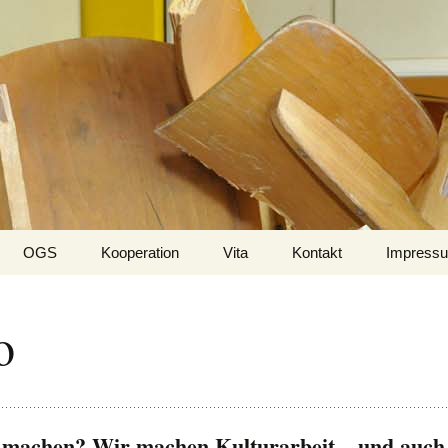
ungenarbeit.de
OGS
Kooperation
Vita
Kontakt
Impress
o
 machen? Wir machen Kulturarbeit – und auch