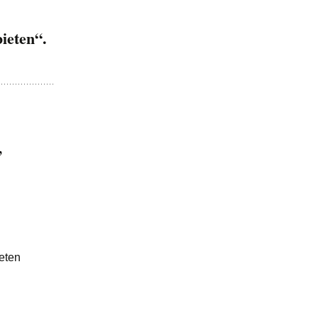
ieten“.
,
teten