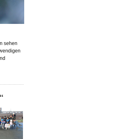
nn sehen
otwendigen
und
r“