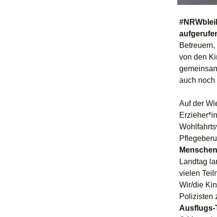
#NRWbleib
aufgerufe
Betreuern,
von den Ki
gemeinsam
auch noch 
Auf der Wi
Erzieher*i
Wohlfahrts
Pflegeberu
Menschen 
Landtag la
vielen Tei
Wir/die Ki
Polizisten 
Ausflugs-